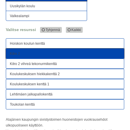
Uusikylän koulu
Valkealampi
Valitse resurssi
Tyhjennä
Kaikki
Hoiskon koulun kenttä
Kitro 2
Kitro 2 vihreä tekonurmikenttä
Koulukeskuksen hiekkakenttä 2
Koulukeskuksen kenttä 1
Lehtimäen jalkapallokenttä
Toukolan kenttä
Alajärven kaupungin sivistystoimen huoneistojen vuokrausehdot
ulkopuoliseen käyttöön.