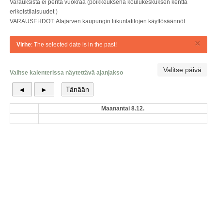
Varauksista ei peritä vuokraa (poikkeuksena koulukeskuksen kenttä
erikoistilaisuudet )
VARAUSEHDOT: Alajärven kaupungin liikuntatilojen käyttösäännöt
×
Virhe
: The selected date is in the past!
Valitse päivä
Valitse kalenterissa näytettävä ajanjakso
◄
►
Tänään
Maanantai 8.12.