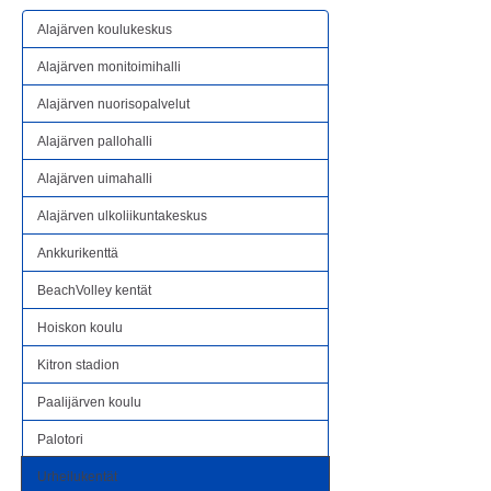
Alajärven koulukeskus
Alajärven monitoimihalli
Alajärven nuorisopalvelut
Alajärven pallohalli
Alajärven uimahalli
Alajärven ulkoliikuntakeskus
Ankkurikenttä
BeachVolley kentät
Hoiskon koulu
Kitron stadion
Paalijärven koulu
Palotori
Urheilukentät