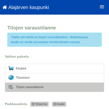
Alajärven kaupunki
Palvelut
Tilojen varaustilanne
Toimitusehdot ja tietosuojaseloste
Alajärven Kaupunki
Täältä voit nähdä eri tilojen varaustilanteen. Verkkokaupan
kautta voi varata ainoastaan monitoimihallin vuoroja.
Kirjaudu
Valitse palvelu
Kieli: FI
Kauppa
Tilavaraus
Tilojen varaustilanne
Paikkavalinta
Tyhjennä
Kaikki