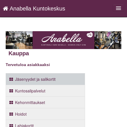
Anabella Kuntokeskus
Palvelut
Anabella.fi
Kirjaudu
Kauppa
Kieli: FI
Tervetuloa asiakkaaksi
Jäsenyydet ja salikortit
Kuntosalipalvelut
Kehonmittaukset
Hoidot
Lahjakortit