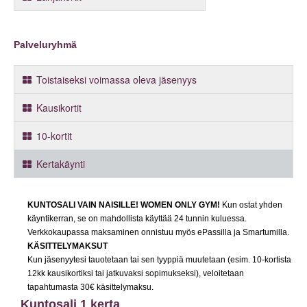
Palveluryhmä
Toistaiseksi voimassa oleva jäsenyys
Kausikortit
10-kortit
Kertakäynti
KUNTOSALI VAIN NAISILLE! WOMEN ONLY GYM!
Kun ostat yhden
käyntikerran, se on mahdollista käyttää 24 tunnin kuluessa.
Verkkokaupassa maksaminen onnistuu myös ePassilla ja Smartumilla.
KÄSITTELYMAKSUT
Kun jäsenyytesi tauotetaan tai sen tyyppiä muutetaan (esim. 10-kortista
12kk kausikortiksi tai jatkuvaksi sopimukseksi), veloitetaan
tapahtumasta 30€ käsittelymaksu.
Kuntosali 1 kerta