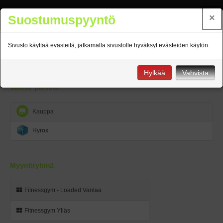
Fitness Gym
×
Suostumuspyyntö
Palvelut
Sivusto käyttää evästeitä, jatkamalla sivustolle hyväksyt evästeiden käytön.
Jäsenehdot
Kauppa
Hylkää
Vahvista
Valitse palvelu
Kirjaudu
Kauppa
Kieli: FI
Hyrox
Myyntiryhmä
Fitnessgym - Loaded Vantaa
Fitnessgym Ylläs