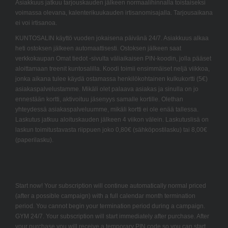
Asiakkuus jatkuu tarjouskauden jälkeen normaalihinnalla toistaiseksi
voimassa olevana, kalenterikuukauden irtisanomisajalla. Tarjousaikana
ei voi irtisanoa.
KUNTOSALIN käyttö vuoden jokaisena päivänä 24/7. Asiakkuus alkaa
heti ostoksen jälkeen automaattisesti. Ostoksen jälkeen saat
verkkokaupan Omat tiedot -sivulta väliaikaisen PIN-koodin, jolla pääset
aloittamaan treenit kuntosalilla. Koodi toimii ensimmäiset neljä viikkoa,
jonka aikana tulee käydä ostamassa henkilökohtainen kulkukortti (5€)
asiakaspalvelustamme. Mikäli olet palaava asiakas ja sinulla on jo
ennestään kortti, aktivoituu jäsenyys samalle kortille. Olethan
yhteydessä asiakaspalveluumme, mikäli kortti ei ole enää tallessa.
Laskutus jatkuu aloituskauden jälkeen 4 viikon välein. Laskutuslisä on
laskun toimitustavasta riippuen joko 0,80€ (sähköpostilasku) tai 8,00€
(paperilasku).
Start now! Your subscription will continue automatically normal priced
(after a possible campaign) with a full calendar month termination
period. You cannot begin your termination period during a campaign.
GYM 24/7. Your subscription will start immediately after purchase. After
your purchase you will receive a temporary PIN code so you can start