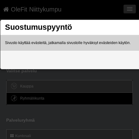
OleFit Niittykumpu
Palvelut
Suostumuspyyntö
Sopimusehdot
Sivusto käyttää evästeitä, jatkamalla sivustolle hyväksyt evästeiden käytön.
Toimitusehdot
Kauppa
niittykumpu.fi
Valitse palvelu
Kirjaudu
Kauppa
Kieli: FI
Ryhmäliikunta
Palveluryhmä
Kuntosali