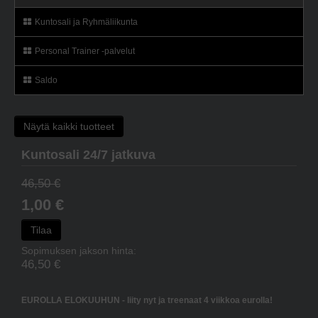
Kuntosali ja Ryhmäliikunta
Personal Trainer -palvelut
Saldo
Näytä kaikki tuotteet
Kuntosali 24/7 jatkuva
46,50 €
1,00 €
Tilaa
Sopimuksen jakson hinta:
46,50 €
EUROLLA ELOKUUHUN - liity nyt ja treenaat 4 viikkoa eurolla!