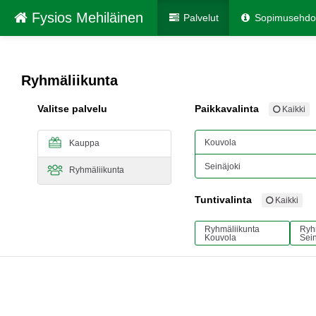
Fysios Mehiläinen
Palvelut
Sopimusehdo
Ryhmäliikunta
Valitse palvelu
Paikkavalinta
Kaikki
Kouvola
Kauppa
Seinäjoki
Ryhmäliikunta
Tuntivalinta
Kaikki
Ryhmäliikunta
Ryh
Kouvola
Sein