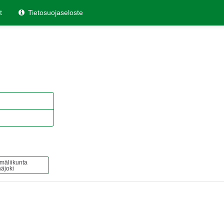
t
Tietosuojaseloste
mäliikunta
äjoki