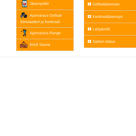
Jäsenyydet
Golfsalijäsenyys
Ajanvaraus Golfsali
Kuntosalijäsenyys
Simulaattori ja Kuntosali
Lahjakortit
Ajanvaraus Range
Saldon lataus
Iron8 Sauna