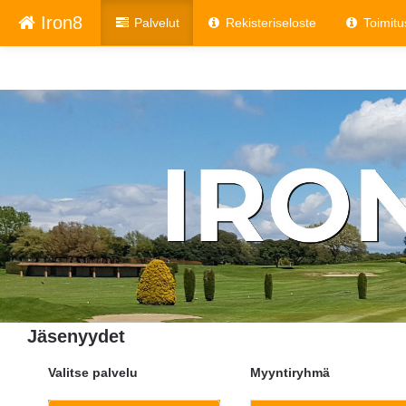
Iron8
Palvelut
Rekisteriseloste
Toimitu
Jäsenyydet
Valitse palvelu
Myyntiryhmä