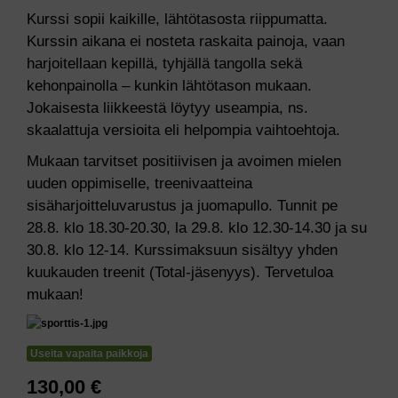
Kurssi sopii kaikille, lähtötasosta riippumatta.
Kurssin aikana ei nosteta raskaita painoja, vaan
harjoitellaan kepillä, tyhjällä tangolla sekä
kehonpainolla – kunkin lähtötason mukaan.
Jokaisesta liikkeestä löytyy useampia, ns.
skaalattuja versioita eli helpompia vaihtoehtoja.
Mukaan tarvitset positiivisen ja avoimen mielen
uuden oppimiselle, treenivaatteina
sisäharjoitteluvarustus ja juomapullo. Tunnit pe
28.8. klo 18.30-20.30, la 29.8. klo 12.30-14.30 ja su
30.8. klo 12-14. Kurssimaksuun sisältyy yhden
kuukauden treenit (Total-jäsenyys). Tervetuloa
mukaan!
Useita vapaita paikkoja
130,00 €