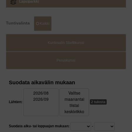
Lapsiparkki
Tuntivalinta
Kaikki
Kuntosalin Starttikurssi
Peruskurssi
Suodata aikavälin mukaan
Lähtien
:
2 tulosta
Suodata alku- tai loppuajan mukaan:
-