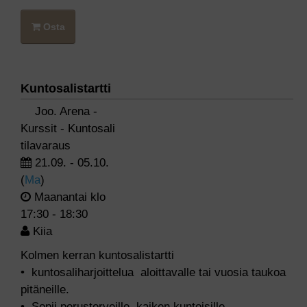
Osta
Kuntosalistartti
Joo. Arena -
Kurssit - Kuntosali
tilavaraus
21.09. - 05.10.
(
Ma
)
Maanantai
klo
17:30 - 18:30
Kiia
Kolmen kerran kuntosalistartti
•⁠ ⁠kuntosaliharjoittelua aloittavalle tai vuosia taukoa
pitäneille.
•⁠ ⁠Sopii perusterveille, kaiken kuntoisille.