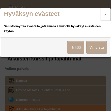
Etusivu
×
Hyväksyn evästeet
Palvelut
Sivusto käyttää evästeitä, jatkamalla sivustolle hyväksyt evästeiden
Joo.Arena
käytön.
Yhteystiedot
Hylkää
Vahvista
Kirjaudu
Aikuisten kurssit ja tapahtumat
Kieli: FI
Valitse palvelu
Kauppa
Fitness Masala / Kalenteri: Total ja Lite
Reformer Pilates
Aikuisten kurssit ja tapahtumat