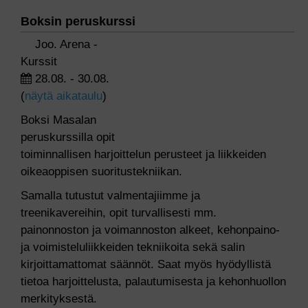
Boksin peruskurssi
Joo. Arena -
Kurssit
28.08. - 30.08.
(
näytä aikataulu
)
Boksi Masalan
peruskurssilla opit
toiminnallisen harjoittelun perusteet ja liikkeiden
oikeaoppisen suoritustekniikan.
Samalla tutustut valmentajiimme ja
treenikavereihin, opit turvallisesti mm.
painonnoston ja voimannoston alkeet, kehonpaino-
ja voimisteluliikkeiden tekniikoita sekä salin
kirjoittamattomat säännöt. Saat myös hyödyllistä
tietoa harjoittelusta, palautumisesta ja kehonhuollon
merkityksestä.