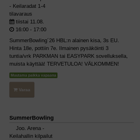
- Keilaradat 1-4
tilavaraus
tiistai 11.08.
16:00 - 17:00
SummerBowling´26 HBL:n alainen kisa, 3s EU.
Hinta 18e, pottiin 7e. Ilmainen pysäköinti 3
tuntia/vrk PARKMAN tai EASYPARK sovelluksella,
muista käyttää! TERVETULOA! VÄLKOMMEN!
Muutama paikka vapaana
Varaa
SummerBowling
Joo. Arena -
Keilahallin kilpailut