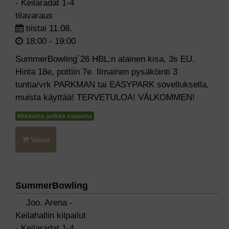
- Keilaradat 1-4
tilavaraus
tiistai 11.08.
18:00 - 19:00
SummerBowling´26 HBL:n alainen kisa, 3s EU.
Hinta 18e, pottiin 7e. Ilmainen pysäköinti 3
tuntia/vrk PARKMAN tai EASYPARK sovelluksella,
muista käyttää! TERVETULOA! VÄLKOMMEN!
Muutama paikka vapaana
Varaa
SummerBowling
Joo. Arena -
Keilahallin kilpailut
- Keilaradat 1-4