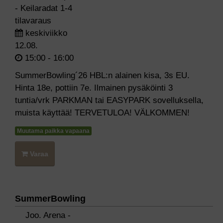
- Keilaradat 1-4
tilavaraus
keskiviikko
12.08.
15:00 - 16:00
SummerBowling´26 HBL:n alainen kisa, 3s EU.
Hinta 18e, pottiin 7e. Ilmainen pysäköinti 3
tuntia/vrk PARKMAN tai EASYPARK sovelluksella,
muista käyttää! TERVETULOA! VÄLKOMMEN!
Muutama paikka vapaana
Varaa
SummerBowling
Joo. Arena -