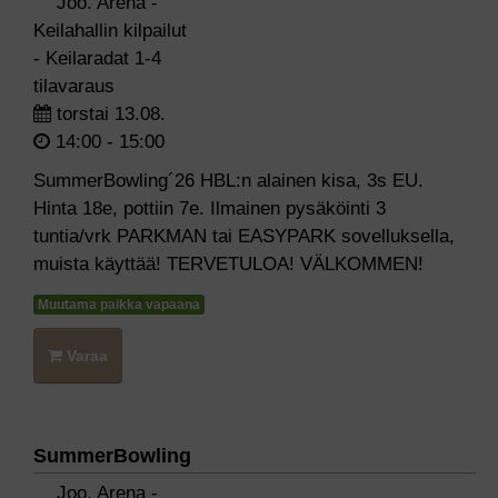
Joo. Arena -
Keilahallin kilpailut
- Keilaradat 1-4
tilavaraus
torstai 13.08.
14:00 - 15:00
SummerBowling´26 HBL:n alainen kisa, 3s EU.
Hinta 18e, pottiin 7e. Ilmainen pysäköinti 3
tuntia/vrk PARKMAN tai EASYPARK sovelluksella,
muista käyttää! TERVETULOA! VÄLKOMMEN!
Muutama paikka vapaana
Varaa
SummerBowling
Joo. Arena -