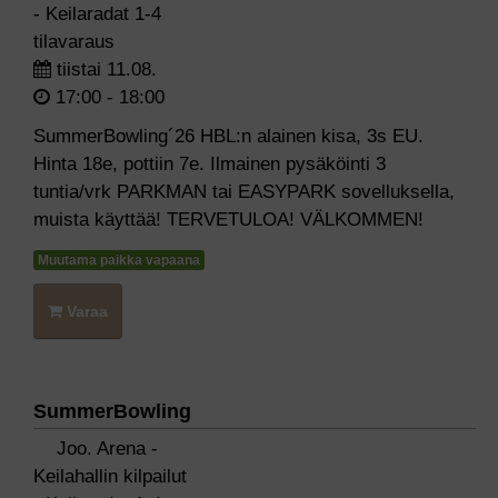
- Keilaradat 1-4
tilavaraus
tiistai 11.08.
17:00 - 18:00
SummerBowling´26 HBL:n alainen kisa, 3s EU.
Hinta 18e, pottiin 7e. Ilmainen pysäköinti 3
tuntia/vrk PARKMAN tai EASYPARK sovelluksella,
muista käyttää! TERVETULOA! VÄLKOMMEN!
Muutama paikka vapaana
Varaa
SummerBowling
Joo. Arena -
Keilahallin kilpailut