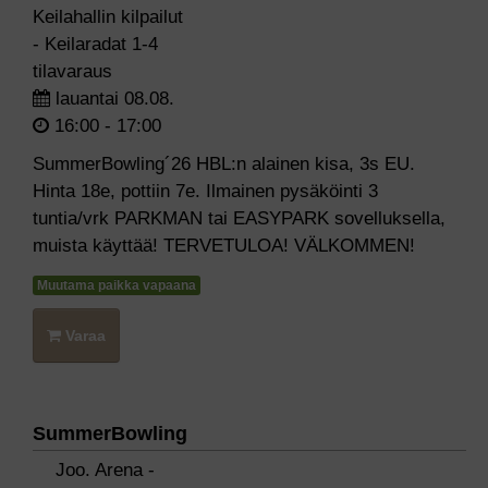
Keilahallin kilpailut
- Keilaradat 1-4
tilavaraus
lauantai 08.08.
16:00 - 17:00
SummerBowling´26 HBL:n alainen kisa, 3s EU.
Hinta 18e, pottiin 7e. Ilmainen pysäköinti 3
tuntia/vrk PARKMAN tai EASYPARK sovelluksella,
muista käyttää! TERVETULOA! VÄLKOMMEN!
Muutama paikka vapaana
Varaa
SummerBowling
Joo. Arena -