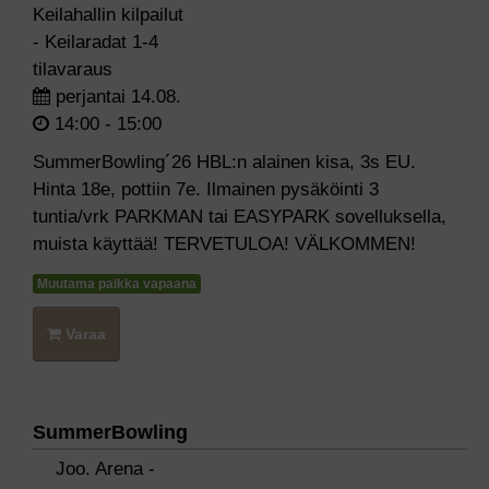
Keilahallin kilpailut
- Keilaradat 1-4
tilavaraus
perjantai 14.08.
14:00 - 15:00
SummerBowling´26 HBL:n alainen kisa, 3s EU.
Hinta 18e, pottiin 7e. Ilmainen pysäköinti 3
tuntia/vrk PARKMAN tai EASYPARK sovelluksella,
muista käyttää! TERVETULOA! VÄLKOMMEN!
Muutama paikka vapaana
Varaa
SummerBowling
Joo. Arena -