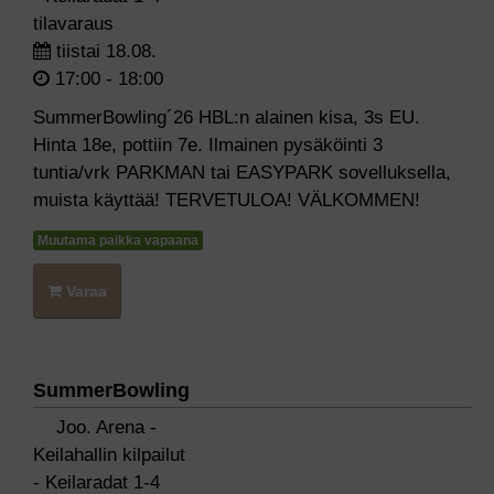
tilavaraus
tiistai 18.08.
17:00 - 18:00
SummerBowling´26 HBL:n alainen kisa, 3s EU.
Hinta 18e, pottiin 7e. Ilmainen pysäköinti 3
tuntia/vrk PARKMAN tai EASYPARK sovelluksella,
muista käyttää! TERVETULOA! VÄLKOMMEN!
Muutama paikka vapaana
Varaa
SummerBowling
Joo. Arena -
Keilahallin kilpailut
- Keilaradat 1-4