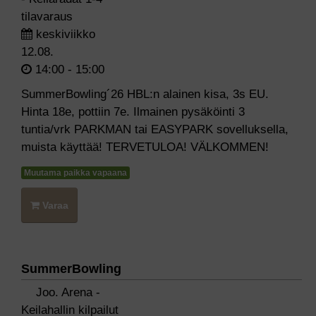
tilavaraus
keskiviikko
12.08.
14:00 - 15:00
SummerBowling´26 HBL:n alainen kisa, 3s EU.
Hinta 18e, pottiin 7e. Ilmainen pysäköinti 3
tuntia/vrk PARKMAN tai EASYPARK sovelluksella,
muista käyttää! TERVETULOA! VÄLKOMMEN!
Muutama paikka vapaana
Varaa
SummerBowling
Joo. Arena -
Keilahallin kilpailut