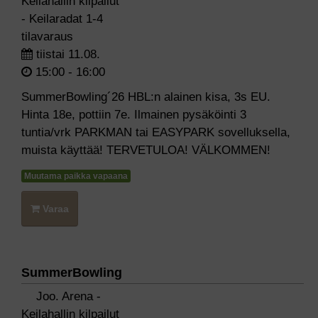
Keilahallin kilpailut
- Keilaradat 1-4
tilavaraus
tiistai 11.08.
15:00 - 16:00
SummerBowling´26 HBL:n alainen kisa, 3s EU.
Hinta 18e, pottiin 7e. Ilmainen pysäköinti 3
tuntia/vrk PARKMAN tai EASYPARK sovelluksella,
muista käyttää! TERVETULOA! VÄLKOMMEN!
Muutama paikka vapaana
Varaa
SummerBowling
Joo. Arena -
Keilahallin kilpailut