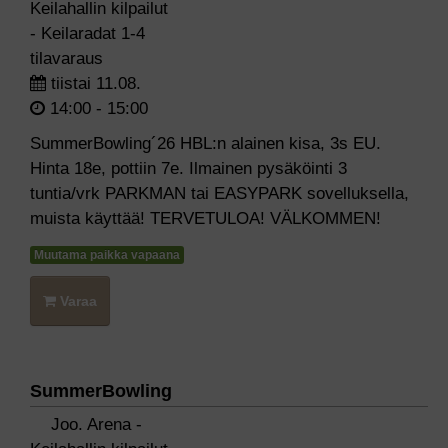
Keilahallin kilpailut
- Keilaradat 1-4
tilavaraus
tiistai 11.08.
14:00 - 15:00
SummerBowling´26 HBL:n alainen kisa, 3s EU.
Hinta 18e, pottiin 7e. Ilmainen pysäköinti 3
tuntia/vrk PARKMAN tai EASYPARK sovelluksella,
muista käyttää! TERVETULOA! VÄLKOMMEN!
Muutama paikka vapaana
Varaa
SummerBowling
Joo. Arena -