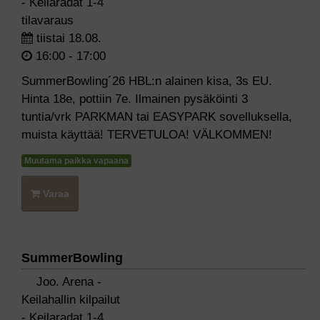
- Keilaradat 1-4
tilavaraus
tiistai 18.08.
16:00 - 17:00
SummerBowling´26 HBL:n alainen kisa, 3s EU.
Hinta 18e, pottiin 7e. Ilmainen pysäköinti 3
tuntia/vrk PARKMAN tai EASYPARK sovelluksella,
muista käyttää! TERVETULOA! VÄLKOMMEN!
Muutama paikka vapaana
Varaa
SummerBowling
Joo. Arena -
Keilahallin kilpailut
- Keilaradat 1-4