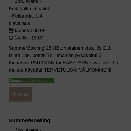
Joo. Arena -
Keilahallin kilpailut
- Keilaradat 1-4
tilavaraus
lauantai 08.08.
14:00 - 15:00
SummerBowling´26 HBL:n alainen kisa, 3s EU.
Hinta 18e, pottiin 7e. Ilmainen pysäköinti 3
tuntia/vrk PARKMAN tai EASYPARK sovelluksella,
muista käyttää! TERVETULOA! VÄLKOMMEN!
Muutama paikka vapaana
Varaa
SummerBowling
Joo. Arena -