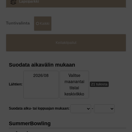
Lapsiparkki
Tuntivalinta
Kaikki
Keilakilpailut
Suodata aikavälin mukaan
Lähtien
:
21 tulosta
Suodata alku- tai loppuajan mukaan:
-
SummerBowling