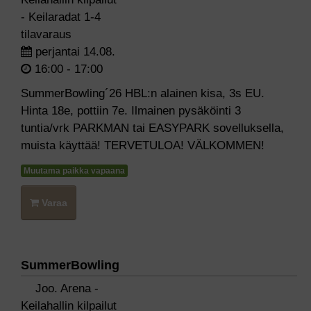
- Keilaradat 1-4
tilavaraus
perjantai 14.08.
16:00 - 17:00
SummerBowling´26 HBL:n alainen kisa, 3s EU.
Hinta 18e, pottiin 7e. Ilmainen pysäköinti 3
tuntia/vrk PARKMAN tai EASYPARK sovelluksella,
muista käyttää! TERVETULOA! VÄLKOMMEN!
Muutama paikka vapaana
Varaa
SummerBowling
Joo. Arena -
Keilahallin kilpailut