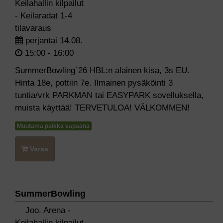
Keilahallin kilpailut
- Keilaradat 1-4
tilavaraus
perjantai 14.08.
15:00 - 16:00
SummerBowling´26 HBL:n alainen kisa, 3s EU.
Hinta 18e, pottiin 7e. Ilmainen pysäköinti 3
tuntia/vrk PARKMAN tai EASYPARK sovelluksella,
muista käyttää! TERVETULOA! VÄLKOMMEN!
Muutama paikka vapaana
Varaa
SummerBowling
Joo. Arena -
Keilahallin kilpailut