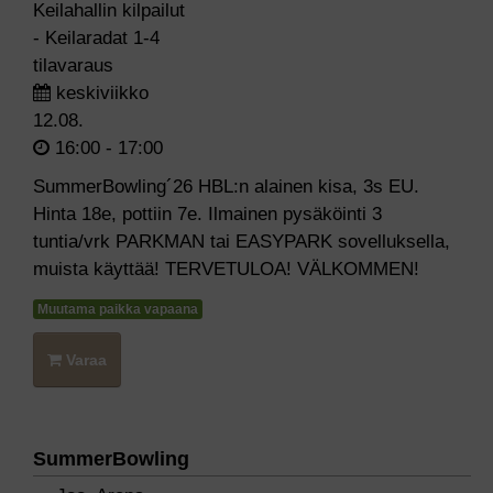
Keilahallin kilpailut
- Keilaradat 1-4
tilavaraus
keskiviikko
12.08.
16:00 - 17:00
SummerBowling´26 HBL:n alainen kisa, 3s EU.
Hinta 18e, pottiin 7e. Ilmainen pysäköinti 3
tuntia/vrk PARKMAN tai EASYPARK sovelluksella,
muista käyttää! TERVETULOA! VÄLKOMMEN!
Muutama paikka vapaana
Varaa
SummerBowling