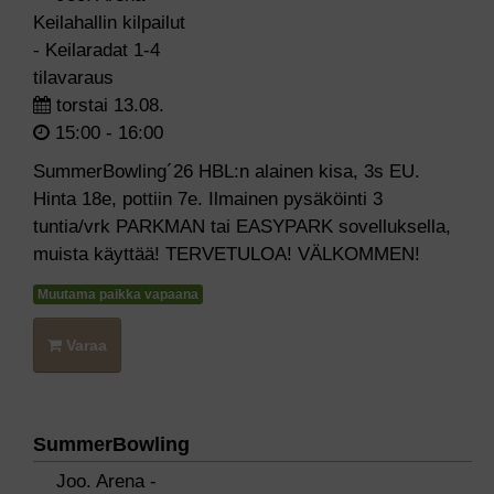
Keilahallin kilpailut
- Keilaradat 1-4
tilavaraus
torstai 13.08.
15:00 - 16:00
SummerBowling´26 HBL:n alainen kisa, 3s EU.
Hinta 18e, pottiin 7e. Ilmainen pysäköinti 3
tuntia/vrk PARKMAN tai EASYPARK sovelluksella,
muista käyttää! TERVETULOA! VÄLKOMMEN!
Muutama paikka vapaana
Varaa
SummerBowling
Joo. Arena -