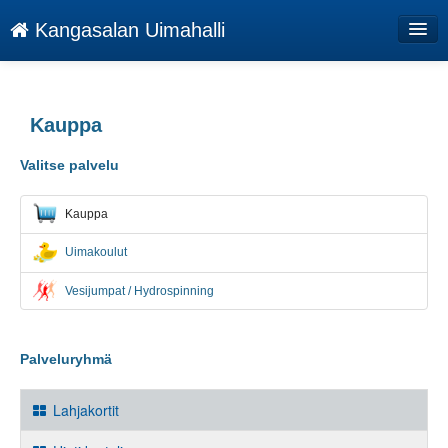
Kangasalan Uimahalli
Palvelut
www.kangasalanuimahalli.fi
Kauppa
Järjestyssäännöt
Valitse palvelu
Kirjaudu
Kauppa
Kieli: FI
Uimakoulut
Vesijumpat / Hydrospinning
Palveluryhmä
Lahjakortit