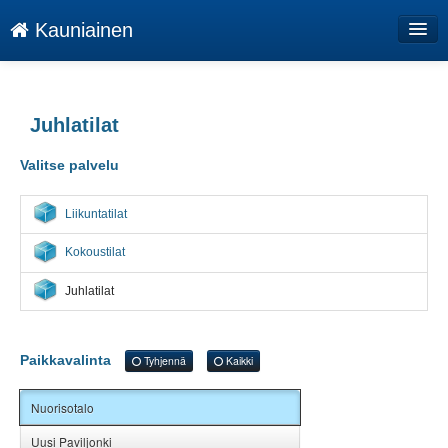
Kauniainen
Palvelut
HyväOlo asiakassopimusehdot
Juhlatilat
Kauniaisten kaupunki rekisteriseloste
Valitse palvelu
Tilojen käyttöehdot
Liikuntatilat
Sopimusehdot
Kokoustilat
Kirjaudu
Juhlatilat
Kieli: FI
Paikkavalinta
Tyhjennä
Kaikki
Nuorisotalo
Uusi Paviljonki