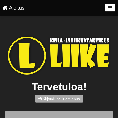
Aloitus
Palvelut
Toimitusehdot
Kirjaudu
Kieli: FI
Tervetuloa!
Kirjaudu tai luo tunnus