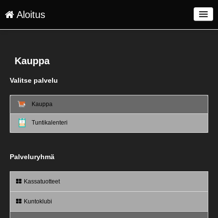
Aloitus
Palvelut
Toimitusehdot
Kauppa
Kirjaudu
Valitse palvelu
Kieli: FI
Kauppa
Tuntikalenteri
Palveluryhmä
Kassatuotteet
Kuntoklubi