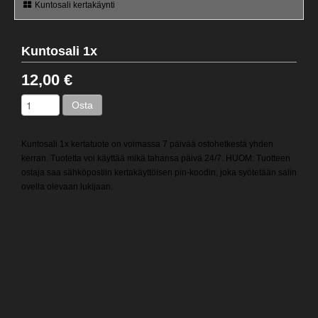
Kuntosali kertakäynti
Kuntosali 1x
12,00 €
Osta
Kuntosali 1x kertatuote on voimassa 7 päivää ostohetkestä yhden
kerran. Tuotetta voi käyttää mikä tahansa päivä 24/7. HUOM: Tuotteen
ostaja saa sähköpostiin kertakäyttöisen pin-koodin, joka syötetään salin
ovella olevaan lukijaan.