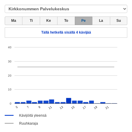
Ma
Ti
Ke
To
Pe
La
Su
Tällä hetkellä sisällä 4 kävijää
40
30
20
10
0
7
13
19
17
5
11
9
15
21
Kävijöitä yleensä
Ruuhkaraja