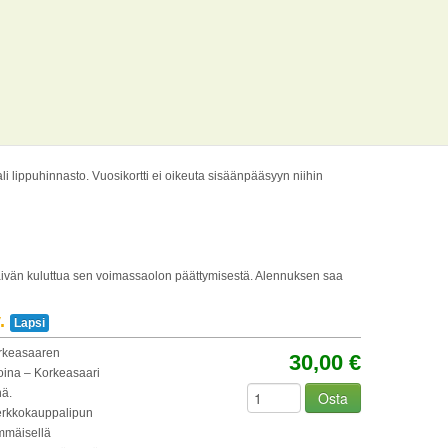
i lippuhinnasto. Vuosikortti ei oikeuta sisäänpääsyyn niihin
päivän kuluttua sen voimassaolon päättymisestä. Alennuksen saa
.
Lapsi
orkeasaaren
30,00 €
oina – Korkeasaari
nä.
Osta
erkkokauppalipun
immäisellä