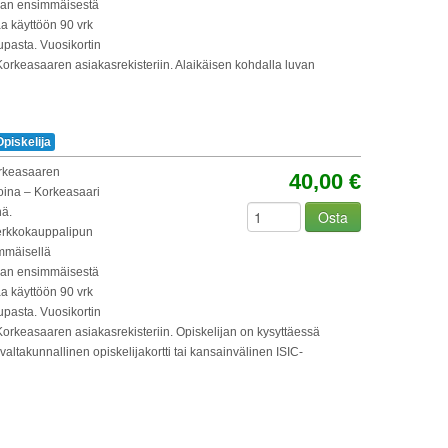
taan ensimmäisestä
taa käyttöön 90 vrk
pasta. Vuosikortin
n Korkeasaaren asiakasrekisteriin. Alaikäisen kohdalla luvan
Opiskelija
orkeasaaren
40,00 €
oina – Korkeasaari
nä.
Osta
erkkokauppalipun
immäisellä
taan ensimmäisestä
taa käyttöön 90 vrk
pasta. Vuosikortin
n Korkeasaaren asiakasrekisteriin. Opiskelijan on kysyttäessä
altakunnallinen opiskelijakortti tai kansainvälinen ISIC-