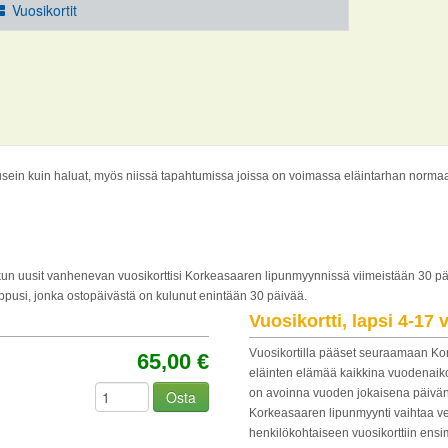
Vuosikortit
 usein kuin haluat, myös niissä tapahtumissa joissa on voimassa eläintarhan normaal
, kun uusit vanhenevan vuosikorttisi Korkeasaaren lipunmyynnissä viimeistään 30 
pusi, jonka ostopäivästä on kulunut enintään 30 päivää.
Vuosikortti, lapsi 4-17 v
Vuosikortilla pääset seuraamaan K
65,00 €
eläinten elämää kaikkina vuodenaik
on avoinna vuoden jokaisena päivä
Osta
Korkeasaaren lipunmyynti vaihtaa v
henkilökohtaiseen vuosikorttiin ens