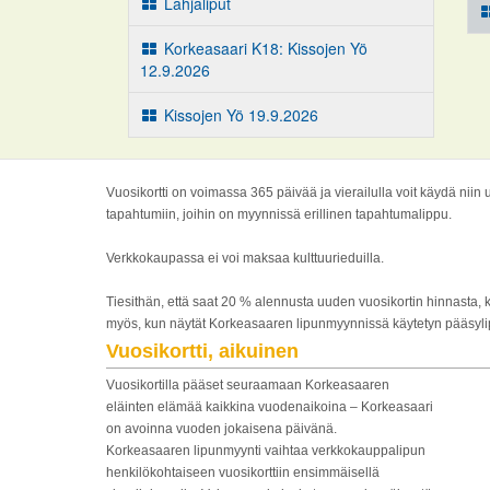
Lahjaliput
Korkeasaari K18: Kissojen Yö
12.9.2026
Kissojen Yö 19.9.2026
Vuosikortti on voimassa 365 päivää ja vierailulla voit käydä niin
tapahtumiin, joihin on myynnissä erillinen tapahtumalippu.
Verkkokaupassa ei voi maksaa kulttuurieduilla.
Tiesithän, että saat 20 % alennusta uuden vuosikortin hinnasta
myös, kun näytät Korkeasaaren lipunmyynnissä käytetyn pääsylip
Vuosikortti, aikuinen
Vuosikortilla pääset seuraamaan Korkeasaaren
eläinten elämää kaikkina vuodenaikoina – Korkeasaari
on avoinna vuoden jokaisena päivänä.
Korkeasaaren lipunmyynti vaihtaa verkkokauppalipun
henkilökohtaiseen vuosikorttiin ensimmäisellä