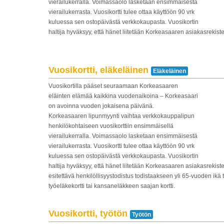
vierailukerralla. Voimassaolo lasketaan ensimmäisestä
vierailukerrasta. Vuosikortti tulee ottaa käyttöön 90 vrk
kuluessa sen ostopäivästä verkkokaupasta. Vuosikortin
haltija hyväksyy, että hänet liitetään Korkeasaaren asiakasrekiste
Vuosikortti, eläkeläinen
Eläkeläinen
Vuosikortilla pääset seuraamaan Korkeasaaren
eläinten elämää kaikkina vuodenaikoina – Korkeasaari
on avoinna vuoden jokaisena päivänä.
Korkeasaaren lipunmyynti vaihtaa verkkokauppalipun
henkilökohtaiseen vuosikorttiin ensimmäisellä
vierailukerralla. Voimassaolo lasketaan ensimmäisestä
vierailukerrasta. Vuosikortti tulee ottaa käyttöön 90 vrk
kuluessa sen ostopäivästä verkkokaupasta. Vuosikortin
haltija hyväksyy, että hänet liitetään Korkeasaaren asiakasrekist
esitettävä henkilöllisyystodistus todistaakseen yli 65-vuoden ikä t
työeläkekortti tai kansaneläkkeen saajan kortti.
Vuosikortti, työtön
Työtön