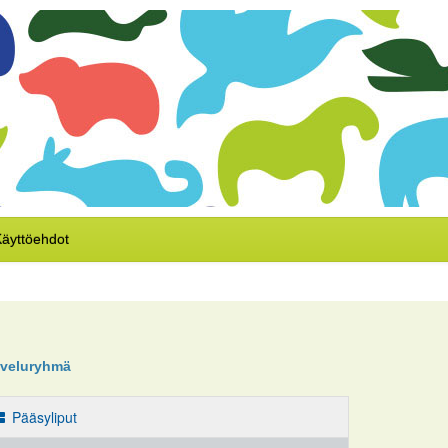
äyttöehdot
lveluryhmä
Pääsyliput