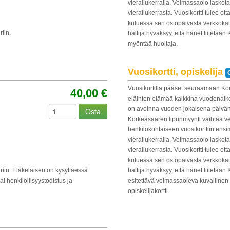
vierailukerralla. Voimassaolo laske
vierailukerrasta. Vuosikortti tulee ot
kuluessa sen ostopäivästä verkkokau
riin.
haltija hyväksyy, että hänet liitetää
myöntää huoltaja.
Vuosikortti, opiskelija
Vuosikortilla pääset seuraamaan K
40,00 €
eläinten elämää kaikkina vuodenaik
on avoinna vuoden jokaisena päivä
Osta
Korkeasaaren lipunmyynti vaihtaa v
henkilökohtaiseen vuosikorttiin ens
vierailukerralla. Voimassaolo laske
vierailukerrasta. Vuosikortti tulee ot
kuluessa sen ostopäivästä verkkokau
eriin. Eläkeläisen on kysyttäessä
haltija hyväksyy, että hänet liitetää
ai henkilöllisyystodistus ja
esitettävä voimassaoleva kuvallinen v
opiskelijakortti.