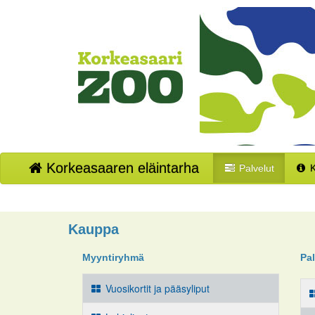
Korkeasaaren eläintarha
Palvelut
K
Kauppa
Myyntiryhmä
Pa
Vuosikortit ja pääsyliput