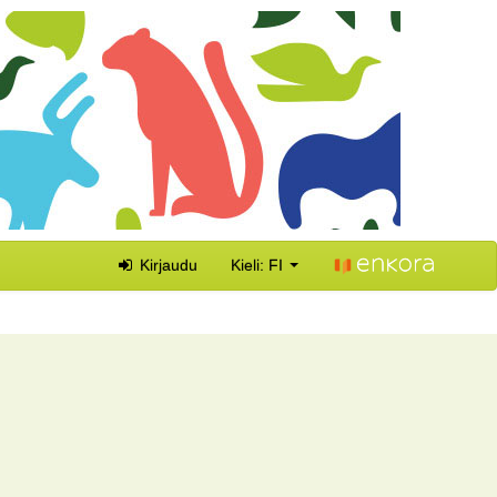
Kirjaudu
Kieli: FI