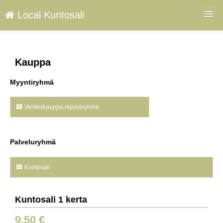
Local Kuntosali
Palvelut
Kauppa
Kirjaudu
Kieli: FI
Myyntiryhmä
Verkkokauppa myyntiryhmä
Palveluryhmä
Kuntosali
Kuntosali 1 kerta
9,50 €