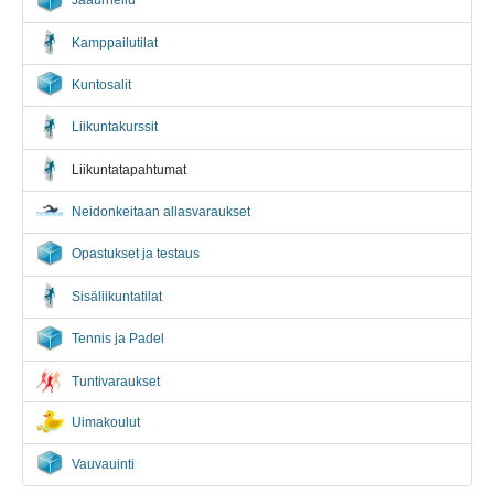
Jääurheilu
Kamppailutilat
Kuntosalit
Liikuntakurssit
Liikuntatapahtumat
Neidonkeitaan allasvaraukset
Opastukset ja testaus
Sisäliikuntatilat
Tennis ja Padel
Tuntivaraukset
Uimakoulut
Vauvauinti