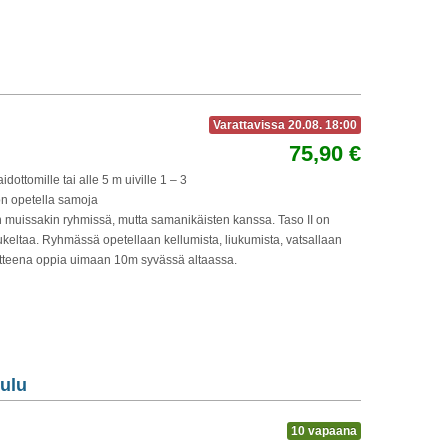
Varattavissa 20.08. 18:00
75,90 €
dottomille tai alle 5 m uiville 1 – 3
on opetella samoja
n muissakin ryhmissä, mutta samanikäisten kanssa. Taso II on
o sukeltaa. Ryhmässä opetellaan kellumista, liukumista, vatsallaan
voitteena oppia uimaan 10m syvässä altaassa.
ulu
10 vapaana