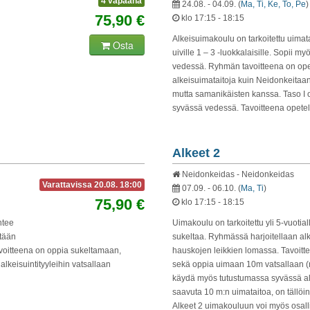
4 vapaana
24.08. - 04.09.
(
Ma, Ti, Ke, To, Pe
)
75,90 €
klo 17:15 - 18:15
Alkeisuimakoulu on tarkoitettu uimata
Osta
uiville 1 – 3 -luokkalaisille. Sopii my
vedessä. Ryhmän tavoitteena on ope
alkeisuimataitoja kuin Neidonkeitaa
mutta samanikäisten kanssa. Taso I on 
syvässä vedessä. Tavoitteena opetell
Alkeet 2
Neidonkeidas - Neidonkeidas
Varattavissa 20.08. 18:00
07.09. - 06.10.
(
Ma, Ti
)
75,90 €
klo 17:15 - 18:15
ähtee
Uimakoulu on tarkoitettu yli 5-vuotiall
etään
sukeltaa. Ryhmässä harjoitellaan a
avoitteena on oppia sukeltamaan,
hauskojen leikkien lomassa. Tavoitteen
lkeisuintityyleihin vatsallaan
sekä oppia uimaan 10m vatsallaan (m
käydä myös tutustumassa syvässä alt
saavuta 10 m:n uimataitoa, on tällöi
Alkeet 2 uimakouluun voi myös osall