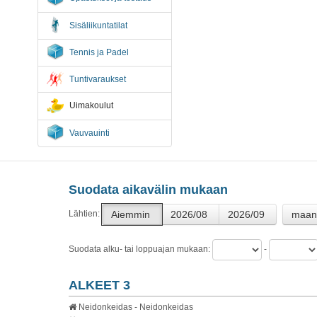
Sisäliikuntatilat
Tennis ja Padel
Tuntivaraukset
Uimakoulut
Vauvauinti
Suodata aikavälin mukaan
Aiemmin
2026/08
2026/09
maan
Lähtien
:
Suodata alku- tai loppuajan mukaan:
-
ALKEET 3
Neidonkeidas - Neidonkeidas