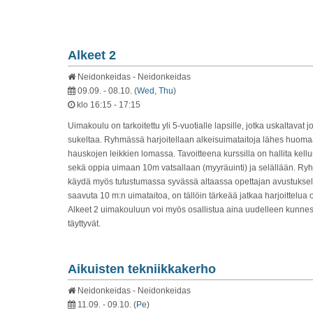
Alkeet 2
Neidonkeidas - Neidonkeidas
09.09. - 08.10.
(
Wed, Thu
)
klo 16:15 - 17:15
Uimakoulu on tarkoitettu yli 5-vuotialle lapsille, jotka uskaltavat j
sukeltaa. Ryhmässä harjoitellaan alkeisuimataitoja lähes huom
hauskojen leikkien lomassa. Tavoitteena kurssilla on hallita kellun
sekä oppia uimaan 10m vatsallaan (myyräuinti) ja selällään. R
käydä myös tutustumassa syvässä altaassa opettajan avustuksell
saavuta 10 m:n uimataitoa, on tällöin tärkeää jatkaa harjoittelua
Alkeet 2 uimakouluun voi myös osallistua aina uudelleen kunnes
täyttyvät.
Aikuisten tekniikkakerho
Neidonkeidas - Neidonkeidas
11.09. - 09.10.
(
Pe
)