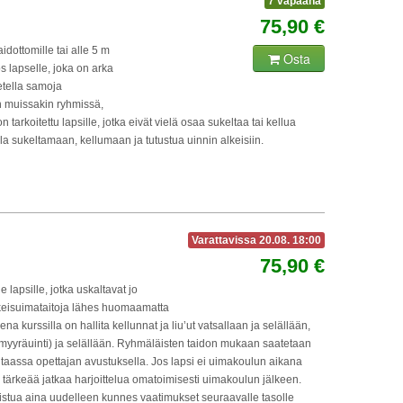
7 vapaana
75,90 €
idottomille tai alle 5 m
Osta
ös lapselle, joka on arka
tella samoja
n muissakin ryhmissä,
tarkoitettu lapsille, jotka eivät vielä osaa sukeltaa tai kellua
a sukeltamaan, kellumaan ja tutustua uinnin alkeisiin.
Varattavissa 20.08. 18:00
75,90 €
e lapsille, jotka uskaltavat jo
lkeisuimataitoja lähes huomaamatta
a kurssilla on hallita kellunnat ja liu’ut vatsallaan ja selällään,
yyräuinti) ja selällään. Ryhmäläisten taidon mukaan saatetaan
aassa opettajan avustuksella. Jos lapsi ei uimakoulun aikana
n tärkeää jatkaa harjoittelua omatoimisesti uimakoulun jälkeen.
istua aina uudelleen kunnes vaatimukset seuraavalle tasolle