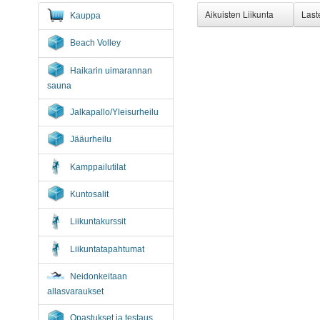
Aikuisten Liikunta
Last
Kauppa
Beach Volley
Haikarin uimarannan
sauna
Jalkapallo/Yleisurheilu
Jääurheilu
Kamppailutilat
Kuntosalit
Liikuntakurssit
Liikuntatapahtumat
Neidonkeitaan
allasvaraukset
Opastukset ja testaus