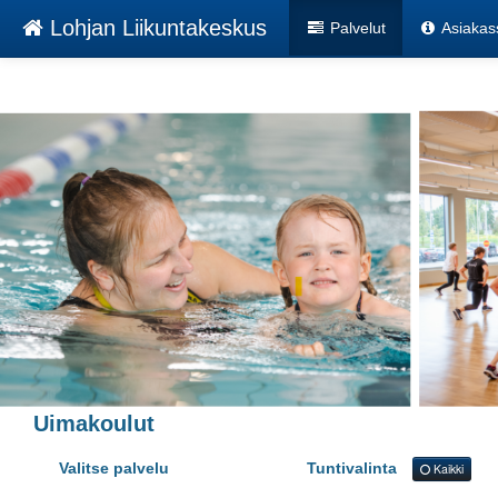
Lohjan Liikuntakeskus
Palvelut
Asiakas
Uimakoulut
Valitse palvelu
Tuntivalinta
Kaikki