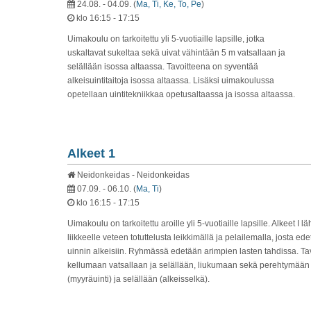
24.08. - 04.09.
(
Ma, Ti, Ke, To, Pe
)
klo 16:15 - 17:15
Uimakoulu on tarkoitettu yli 5-vuotiaille lapsille, jotka
uskaltavat sukeltaa sekä uivat vähintään 5 m vatsallaan ja
selällään isossa altaassa. Tavoitteena on syventää
alkeisuintitaitoja isossa altaassa. Lisäksi uimakoulussa
opetellaan uintitekniikkaa opetusaltaassa ja isossa altaassa.
Alkeet 1
Neidonkeidas - Neidonkeidas
07.09. - 06.10.
(
Ma, Ti
)
klo 16:15 - 17:15
Uimakoulu on tarkoitettu aroille yli 5-vuotiaille lapsille. Alkeet I l
liikkeelle veteen totuttelusta leikkimällä ja pelailemalla, josta ed
uinnin alkeisiin. Ryhmässä edetään arimpien lasten tahdissa. T
kellumaan vatsallaan ja selällään, liukumaan sekä perehtymään a
(myyräuinti) ja selällään (alkeisselkä).