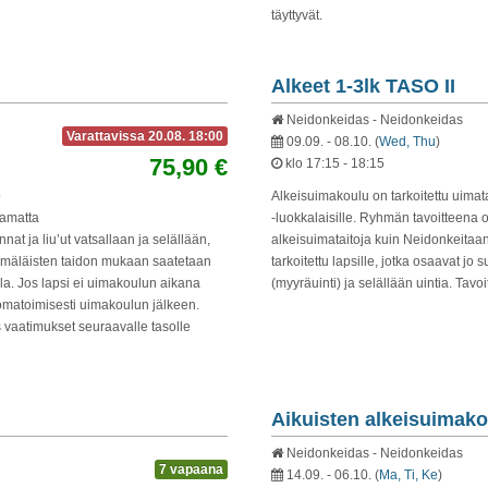
täyttyvät.
Alkeet 1-3lk TASO II
Neidonkeidas - Neidonkeidas
Varattavissa 20.08. 18:00
09.09. - 08.10.
(
Wed, Thu
)
75,90 €
klo 17:15 - 18:15
o
Alkeisuimakoulu on tarkoitettu uimatai
aamatta
-luokkalaisille. Ryhmän tavoitteena 
nat ja liu’ut vatsallaan ja selällään,
alkeisuimataitoja kuin Neidonkeitaa
yhmäläisten taidon mukaan saatetaan
tarkoitettu lapsille, jotka osaavat j
a. Jos lapsi ei uimakoulun aikana
(myyräuinti) ja selällään uintia. Ta
 omatoimisesti uimakoulun jälkeen.
 vaatimukset seuraavalle tasolle
Aikuisten alkeisuimako
Neidonkeidas - Neidonkeidas
7 vapaana
14.09. - 06.10.
(
Ma, Ti, Ke
)