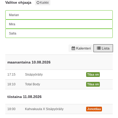
Valitse ohjaaja
Kaikki
Marian
Mira
Salla
Kalenteri
Lista
maanantaina 10.08.2026
17:15
Sisäpyöräily
Tilaa on
18:10
Total Body
Tilaa on
tiistaina 11.08.2026
18:00
Kahvakuula X Sisäpyöräily
Jonotilaa