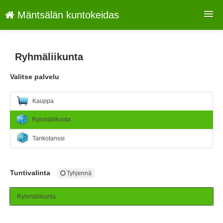
Mäntsälän kuntokeidas
Palvelut
Ryhmäliikunta
Kirjaudu
Valitse palvelu
Kieli: FI
Kauppa
Ryhmäliikunta
Tankotanssi
Tuntivalinta
Tyhjennä
Ryhmäliikunta