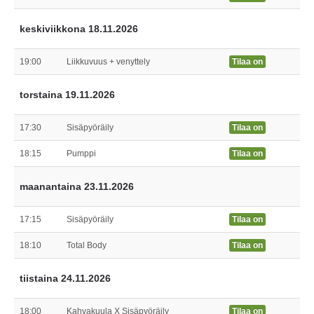
keskiviikkona 18.11.2026
19:00
Liikkuvuus + venyttely
Tilaa on
torstaina 19.11.2026
17:30
Sisäpyöräily
Tilaa on
18:15
Pumppi
Tilaa on
maanantaina 23.11.2026
17:15
Sisäpyöräily
Tilaa on
18:10
Total Body
Tilaa on
tiistaina 24.11.2026
18:00
Kahvakuula X Sisäpyöräily
Tilaa on