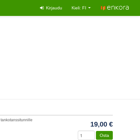
Kirjaudu
Kieli: FI
tankotanssitunnille
19,00 €
Osta