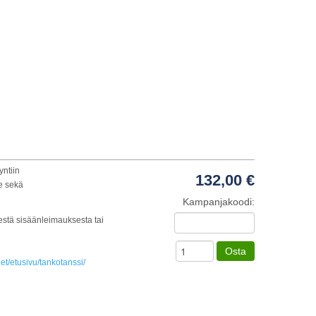
yntiin
132,00 €
le sekä
Kampanjakoodi:
estä sisäänleimauksesta tai
Osta
t/etusivu/tankotanssi/