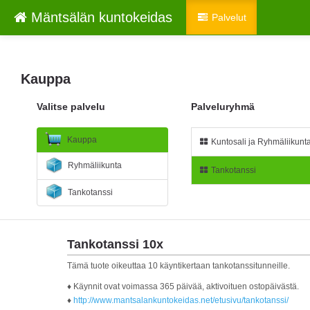
Mäntsälän kuntokeidas
Palvelut
Kauppa
Valitse palvelu
Palveluryhmä
Kauppa
Kuntosali ja Ryhmäliikunt
Ryhmäliikunta
Tankotanssi
Tankotanssi
Tankotanssi 10x
Tämä tuote oikeuttaa 10 käyntikertaan tankotanssitunneille.
♦ Käynnit ovat voimassa 365 päivää, aktivoituen ostopäivästä.
♦
http://www.mantsalankuntokeidas.net/etusivu/tankotanssi/