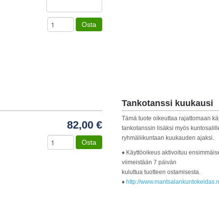
Osta
Tankotanssi kuukausi
Tämä tuote oikeuttaa rajattomaan kä
82,00 €
tankotanssin lisäksi myös kuntosalil
ryhmäliikuntaan kuukauden ajaksi.
Osta
♦ Käyttöoikeus aktivoituu ensimmäis
viimeistään 7 päivän
kuluttua tuotteen ostamisesta.
♦
http://www.mantsalankuntokeidas.ne