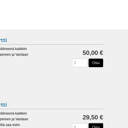
tti
välineenä kaikkiin
50,00 €
mpereen ja Vantaan
Osta
tti
välineenä kaikkiin
29,50 €
mpereen ja Vantaan
illa saa esim.
Osta