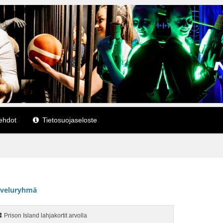
ehdot
Tietosuojaseloste
lveluryhmä
Prison Island lahjakortit arvolla