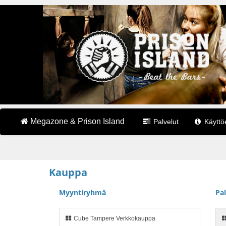
Megazone & Prison Island
Palvelut
Käyttö
Kauppa
Myyntiryhmä
Pa
Cube Tampere Verkkokauppa