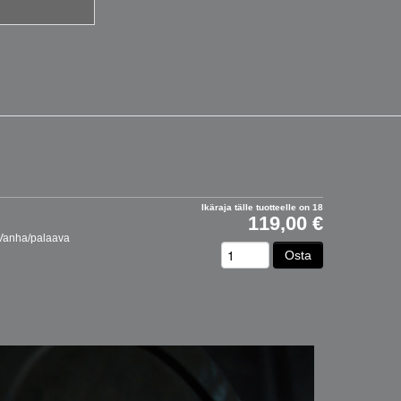
Ikäraja tälle tuotteelle on 18
119,00 €
. Vanha/palaava
Osta