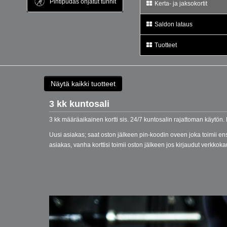
Pihtipudas ohjatut tunnit
Kerta- ja jaksokortit
Saldon lataus
Tuotteet
Näytä kaikki tuotteet
3 kk kuntosali
3 kk määräaikainen kortti sis. 24/7 kuntosalin rajattoman käytön.
Uusi asiakas; saat oston jälkeen pin-koodin oveen joka toimii e
asiakas, vanha korttisi toimii oston jälkeen jos kirjaudut verkko