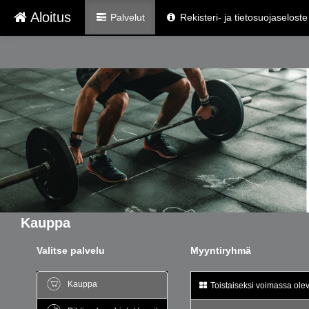
Aloitus
Palvelut
Rekisteri- ja tietosuojaseloste
Kauppa
Valitse palvelu
Myyntiryhmä
Kauppa
Toistaiseksi voimassa oleva