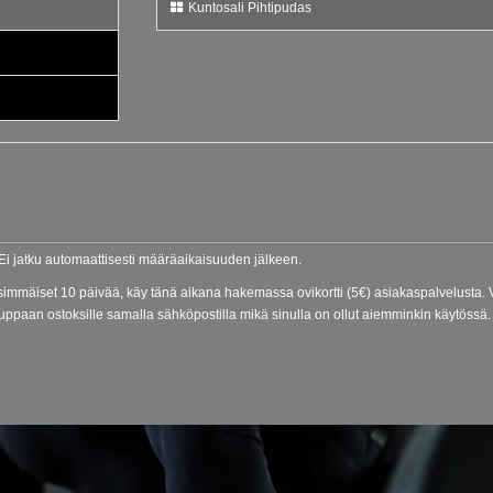
Kuntosali Pihtipudas
 Ei jatku automaattisesti määräaikaisuuden jälkeen.
nsimmäiset 10 päivää, käy tänä aikana hakemassa ovikortti (5€) asiakaspalvelusta
kauppaan ostoksille samalla sähköpostilla mikä sinulla on ollut aiemminkin käytössä.