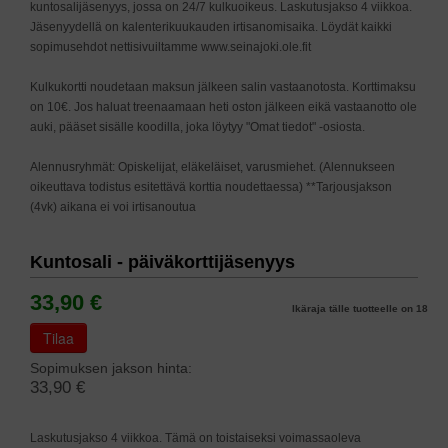
kuntosalijäsenyys, jossa on 24/7 kulkuoikeus. Laskutusjakso 4 viikkoa.
Jäsenyydellä on kalenterikuukauden irtisanomisaika. Löydät kaikki
sopimusehdot nettisivuiltamme www.seinajoki.ole.fit
Kulkukortti noudetaan maksun jälkeen salin vastaanotosta. Korttimaksu
on 10€. Jos haluat treenaamaan heti oston jälkeen eikä vastaanotto ole
auki, pääset sisälle koodilla, joka löytyy "Omat tiedot" -osiosta.
Alennusryhmät: Opiskelijat, eläkeläiset, varusmiehet. (Alennukseen
oikeuttava todistus esitettävä korttia noudettaessa) **Tarjousjakson
(4vk) aikana ei voi irtisanoutua
Kuntosali - päiväkorttijäsenyys
33,90 €
Ikäraja tälle tuotteelle on 18
Tilaa
Sopimuksen jakson hinta:
33,90 €
Laskutusjakso 4 viikkoa. Tämä on toistaiseksi voimassaoleva