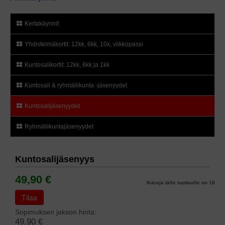
Kertakäynnit
Yhdistelmäkortit: 12kk, 6kk, 10x, viikkopassi
Kuntosalikortit: 12kk, 6kk ja 1kk
Kuntosali & ryhmäliikunta -jäsenyydet
Kuntosalijäsenyydet
Ryhmäliikuntajäsenyydet
Kuntosalijäsenyys
49,90 €
Ikäraja tälle tuotteelle on 18
Tilaa
Sopimuksen jakson hinta:
49,90 €