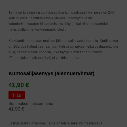
Tämä on toistaiseksi voimassaoleva kuntosalijäsenyys, jossa on 24/7
kulkuoikeus. Laskutusjakso 4 viikkoa. Jäsenyydellä on
kalenterikuukauden irtisanomisaika. Löydät kaikki sopimusehdot
nettisivuiltamme www.seinajoki.ole.fit
Kulkukortti noudetaan maksun jälkeen salin vastaanotosta. Korttimaksu
on 10€. Jos haluat treenaamaan heti oston jälkeen eikä vastaanotto ole
auki, pääset sisälle koodilla, joka löytyy "Omat tiedot" -osiosta.
*Tarjousjakson aikana (4vk) ei voi irtisanoutua*
Kuntosalijäsenyys (alennusryhmät)
41,90 €
Tilaa
Sopimuksen jakson hinta:
41,90 €
Laskutusjakso 4 viikkoa. Tämä on toistaiseksi voimassaoleva