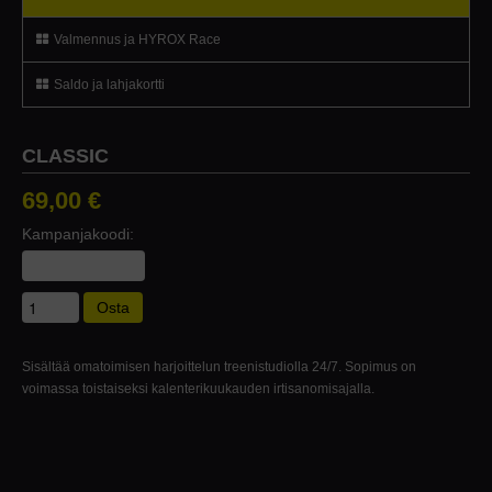
Valmennus ja HYROX Race
Saldo ja lahjakortti
CLASSIC
69,00 €
Kampanjakoodi:
Osta
Sisältää omatoimisen harjoittelun treenistudiolla 24/7. Sopimus on
voimassa toistaiseksi kalenterikuukauden irtisanomisajalla.