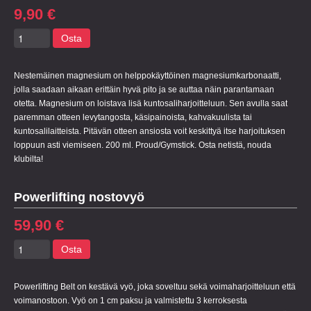
9,90 €
Osta
Nestemäinen magnesium on helppokäyttöinen magnesiumkarbonaatti,
jolla saadaan aikaan erittäin hyvä pito ja se auttaa näin parantamaan
otetta. Magnesium on loistava lisä kuntosaliharjoitteluun. Sen avulla saat
paremman otteen levytangosta, käsipainoista, kahvakuulista tai
kuntosalilaitteista. Pitävän otteen ansiosta voit keskittyä itse harjoituksen
loppuun asti viemiseen. 200 ml. Proud/Gymstick. Osta netistä, nouda
klubilta!
Powerlifting nostovyö
59,90 €
Osta
Powerlifting Belt on kestävä vyö, joka soveltuu sekä voimaharjoitteluun että
voimanostoon. Vyö on 1 cm paksu ja valmistettu 3 kerroksesta