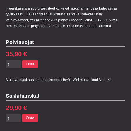
Treenikassissa sporttivarusteet kulkevat mukana menossa kätevästi ja
tyylikkäästi. Tilavaan treenilaukkuun sujahtavat kätevästi niin
vaihtovaatteet, treenikengät kuin pienet eväätkin. Mitat 600 x 260 x 250
mm. Materiaali: polyesteri. Väri musta. Osta netistä, nouda klubilta!
Polvisuojat
35,90 €
Osta
Mukava elastinen tuntuma, konepestävät. Väri musta, koot M, L, XL.
Säkkihanskat
29,90 €
Osta