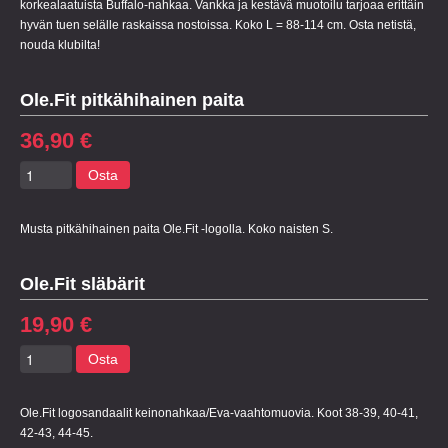
korkealaatuista Buffalo-nahkaa. Vankka ja kestävä muotoilu tarjoaa erittäin
hyvän tuen selälle raskaissa nostoissa. Koko L = 88-114 cm. Osta netistä,
nouda klubilta!
Ole.Fit pitkähihainen paita
36,90 €
Osta
Musta pitkähihainen paita Ole.Fit -logolla. Koko naisten S.
Ole.Fit släbärit
19,90 €
Osta
Ole.Fit logosandaalit keinonahkaa/Eva-vaahtomuovia. Koot 38-39, 40-41,
42-43, 44-45.