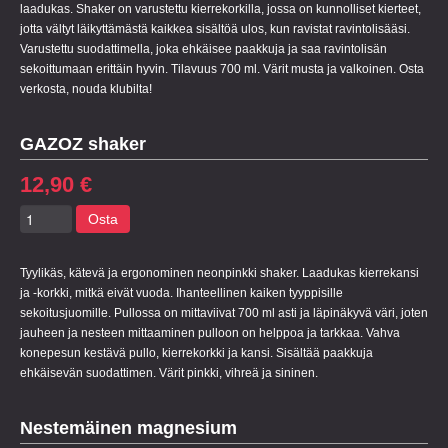
laadukas. Shaker on varustettu kierrekorkilla, jossa on kunnolliset kierteet,
jotta vältyt läikyttämästä kaikkea sisältöä ulos, kun ravistat ravintolisääsi.
Varustettu suodattimella, joka ehkäisee paakkuja ja saa ravintolisän
sekoittumaan erittäin hyvin. Tilavuus 700 ml. Värit musta ja valkoinen. Osta
verkosta, nouda klubilta!
GAZOZ shaker
12,90 €
Osta
Tyylikäs, kätevä ja ergonominen neonpinkki shaker. Laadukas kierrekansi
ja -korkki, mitkä eivät vuoda. Ihanteellinen kaiken tyyppisille
sekoitusjuomille. Pullossa on mittaviivat 700 ml asti ja läpinäkyvä väri, joten
jauheen ja nesteen mittaaminen pulloon on helppoa ja tarkkaa. Vahva
konepesun kestävä pullo, kierrekorkki ja kansi. Sisältää paakkuja
ehkäisevän suodattimen. Värit pinkki, vihreä ja sininen.
Nestemäinen magnesium