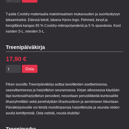
T-paita Cooldry-materiaalia maksimaalisen mukavuuden ja suorituskyvyn
takaamiseksi. Edessä teksti, takana Hyrox-logo. Pehmeä, kevyt ja
hengittävä kangas 95 % Cooldry-mikropolyesteriä ja 5 % spandexia. Koot
naisten S-L, miesten S-L.
Treenipäiväkirja
17,90 €
Osta
Fitran suosittu Treenipäiväkirja auttaa tavoitteiden asettamisessa,
saavuttamisessa ja harjoittelun seurannassa. Kirjan alkuosassa käydään
läpi kuntosaliharjoittelun perusteet, neuvotaan perusliikkeitä kuntosalille
lihasryhmittäin sekä perehdytään lihashuoltoon ja aerobiseen liikuntaan.
Päiväkirjasivuille voi tehdä muistiinpanoja harjoittelusta ja seurata niiden
avulla kehittymistä. Osta netistä, nouda klubilta!