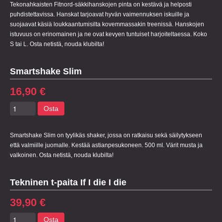
Tekonahkaisten Fitnord-säkkihanskojen pinta on kestävä ja helposti
puhdistettavissa. Hanskat tarjoavat hyvän vaimennuksen iskuille ja
suojaavat käsiä loukkaantumisilta kovemmassakin treenissä. Hanskojen
istuvuus on erinomainen ja ne ovat kevyen tuntuiset harjoiteltaessa. Koko
S tai L. Osta netistä, nouda klubilta!
Smartshake Slim
16,90 €
Osta
Smartshake Slim on tyylikäs shaker, jossa on ratkaisu sekä säilytykseen
että valmiille juomalle. Kestää astianpesukoneen. 500 ml. Värit musta ja
valkoinen. Osta netistä, nouda klubilta!
Tekninen t-paita If I die I die
39,90 €
Osta