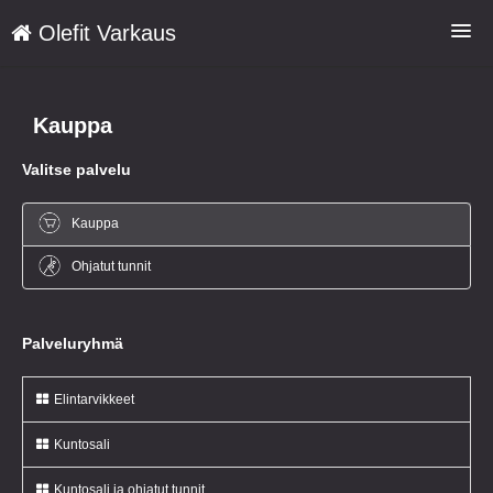
Olefit Varkaus
Palvelut
Kauppa
Verkkokaupan toimitusehdot
Valitse palvelu
Rekisteriseloste
Kirjaudu
Kauppa
Kieli: FI
Ohjatut tunnit
Palveluryhmä
Elintarvikkeet
Kuntosali
Kuntosali ja ohjatut tunnit