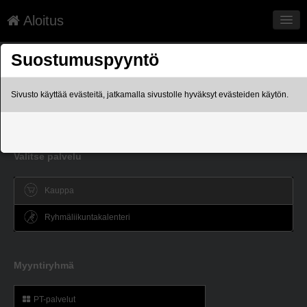
Aloitus
Palvelut
Suostumuspyyntö
viherlaakso.fi
Sivusto käyttää evästeitä, jatkamalla sivustolle hyväksyt evästeiden käytön.
Rekisteriseloste
Kauppa
Sopimusehdot
Valitse palvelu
Kirjaudu
Kauppa
Kieli: FI
Ryhmäliikuntakalenteri
Myyntiryhmä
PT-palvelut