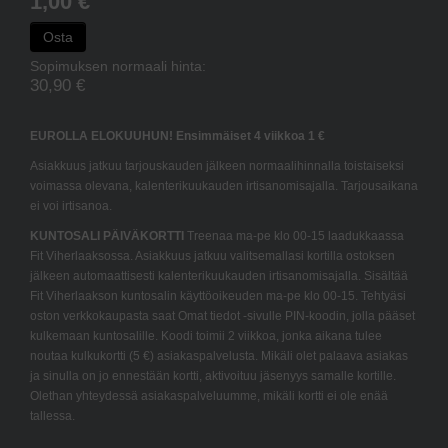
1,00 €
Osta
Sopimuksen normaali hinta:
30,90 €
EUROLLA ELOKUUHUN! Ensimmäiset 4 viikkoa 1 €
Asiakkuus jatkuu tarjouskauden jälkeen normaalihinnalla toistaiseksi
voimassa olevana, kalenterikuukauden irtisanomisajalla. Tarjousaikana
ei voi irtisanoa.
KUNTOSALI PÄIVÄKORTTI
Treenaa ma-pe klo 00-15 laadukkaassa
Fit Viherlaaksossa. Asiakkuus jatkuu valitsemallasi kortilla ostoksen
jälkeen automaattisesti kalenterikuukauden irtisanomisajalla. Sisältää
Fit Viherlaakson kuntosalin käyttöoikeuden ma-pe klo 00-15. Tehtyäsi
oston verkkokaupasta saat Omat tiedot -sivulle PIN-koodin, jolla pääset
kulkemaan kuntosalille. Koodi toimii 2 viikkoa, jonka aikana tulee
noutaa kulkukortti (5 €) asiakaspalvelusta. Mikäli olet palaava asiakas
ja sinulla on jo ennestään kortti, aktivoituu jäsenyys samalle kortille.
Olethan yhteydessä asiakaspalveluumme, mikäli kortti ei ole enää
tallessa.