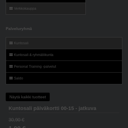
Verkkokauppa
Palveluryhmä
Kuntosali
Kuntosali & ryhmäliikunta
Personal Training -palvelut
Saldo
Näytä kaikki tuotteet
Kuntosali päiväkortti 00-15 - jatkuva
30,90 €