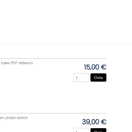
tulee PDF-liitteenä
15,00 €
Osta
vain yhden kerran
39,00 €