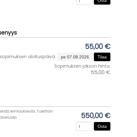
Osta
äsenyys
55,00 €
sopimuksen aloituspäivä:
pe 07.08.2026
Tilaa
Sopimuksen jakson hinta:
55,00 €
estä leimauksesta. Tulethan
550,00 €
alvelusta
Osta