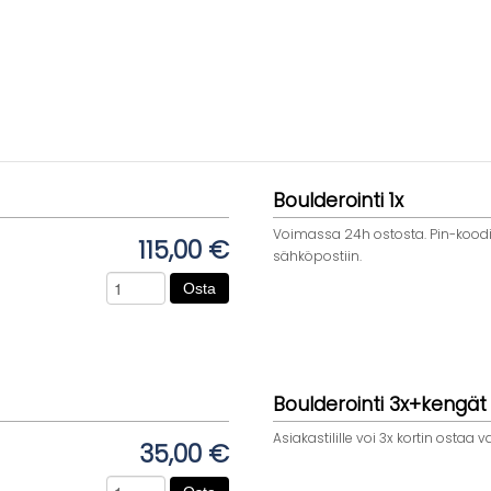
Boulderointi 1x
Voimassa 24h ostosta. Pin-koodi 
115,00 €
sähköpostiin.
Osta
Boulderointi 3x+kengät
Asiakastilille voi 3x kortin ostaa 
35,00 €