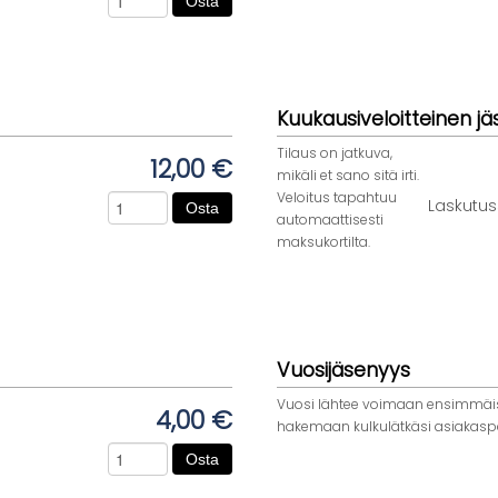
Osta
Kuukausiveloitteinen j
Tilaus on jatkuva,
12,00 €
mikäli et sano sitä irti.
Veloitus tapahtuu
Laskutus
Osta
automaattisesti
maksukortilta.
Vuosijäsenyys
Vuosi lähtee voimaan ensimmäis
4,00 €
hakemaan kulkulätkäsi asiakasp
Osta