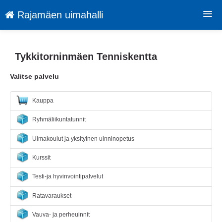
Rajamäen uimahalli
Palvelut
Tykkitorninmäen Tenniskentta
Tietosuojaseloste
Valitse palvelu
Sopimusehdot
Kirjaudu
Kauppa
Kieli: FI
Ryhmäliikuntatunnit
Uimakoulut ja yksityinen uinninopetus
Kurssit
Testi-ja hyvinvointipalvelut
Ratavaraukset
Vauva- ja perheuinnit