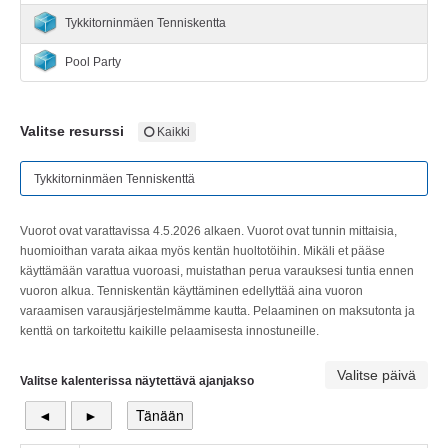
Tykkitorninmäen Tenniskentta
Pool Party
Valitse resurssi
Kaikki
Tykkitorninmäen Tenniskenttä
Vuorot ovat varattavissa 4.5.2026 alkaen. Vuorot ovat tunnin mittaisia,
huomioithan varata aikaa myös kentän huoltotöihin. Mikäli et pääse
käyttämään varattua vuoroasi, muistathan perua varauksesi tuntia ennen
vuoron alkua. Tenniskentän käyttäminen edellyttää aina vuoron
varaamisen varausjärjestelmämme kautta. Pelaaminen on maksutonta ja
kenttä on tarkoitettu kaikille pelaamisesta innostuneille.
Valitse päivä
Valitse kalenterissa näytettävä ajanjakso
◄
►
Tänään