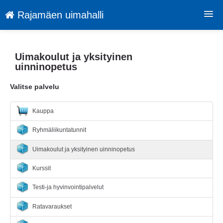
Rajamäen uimahalli
Palvelut
Uimakoulut ja yksityinen
Tietosuojaseloste
uinninopetus
Sopimusehdot
Valitse palvelu
Kirjaudu
Kauppa
Kieli: FI
Ryhmäliikuntatunnit
Uimakoulut ja yksityinen uinninopetus
Kurssit
Testi-ja hyvinvointipalvelut
Ratavaraukset