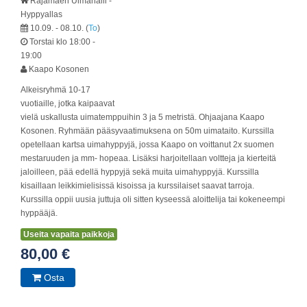
Rajamäen Uimahalli -
Hyppyallas
10.09. - 08.10.
(
To
)
Torstai
klo 18:00 -
19:00
Kaapo Kosonen
Alkeisryhmä 10-17
vuotiaille, jotka kaipaavat
vielä uskallusta uimatemppuihin 3 ja 5 metristä. Ohjaajana Kaapo
Kosonen. Ryhmään pääsyvaatimuksena on 50m uimataito. Kurssilla
opetellaan kartsa uimahyppyjä, jossa Kaapo on voittanut 2x suomen
mestaruuden ja mm- hopeaa. Lisäksi harjoitellaan voltteja ja kierteitä
jaloilleen, pää edellä hyppyjä sekä muita uimahyppyjä. Kurssilla
kisaillaan leikkimielisissä kisoissa ja kurssilaiset saavat tarroja.
Kurssilla oppii uusia juttuja oli sitten kyseessä aloittelija tai kokeneempi
hyppääjä.
Useita vapaita paikkoja
80,00 €
Osta