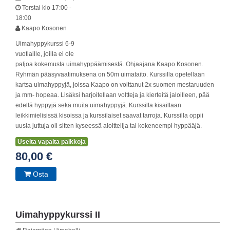
Torstai
klo 17:00 -
18:00
Kaapo Kosonen
Uimahyppykurssi 6-9
vuotiaille, joilla ei ole
paljoa kokemusta uimahyppäämisestä. Ohjaajana Kaapo Kosonen.
Ryhmän pääsyvaatimuksena on 50m uimataito. Kurssilla opetellaan
kartsa uimahyppyjä, joissa Kaapo on voittanut 2x suomen mestaruuden
ja mm- hopeaa. Lisäksi harjoitellaan voltteja ja kierteitä jaloilleen, pää
edellä hyppyjä sekä muita uimahyppyjä. Kurssilla kisaillaan
leikkimielisissä kisoissa ja kurssilaiset saavat tarroja. Kurssilla oppii
uusia juttuja oli sitten kyseessä aloittelija tai kokeneempi hyppääjä.
Useita vapaita paikkoja
80,00 €
Osta
Uimahyppykurssi II