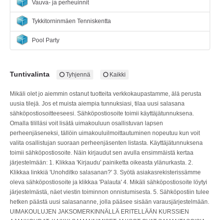
Vauva- ja perheuinnit
Tykkitorninmäen Tenniskentta
Pool Party
Tuntivalinta
Tyhjennä
Kaikki
Mikäli olet jo aiemmin ostanut tuotteita verkkokaupastamme, älä perusta
uusia tilejä. Jos et muista aiempia tunnuksiasi, tilaa uusi salasana
sähköpostiosoitteeseesi. Sähköpostiosoite toimii käyttäjätunnuksena.
Omalla tililläsi voit lisätä uimakouluun osallistuvan lapsen
perheenjäseneksi, tällöin uimakouluilmoittautuminen nopeutuu kun voit
valita osallistujan suoraan perheenjäsenten listasta. Käyttäjätunnuksena
toimii sähköpostiosoite. Näin kirjaudut sen avulla ensimmäistä kertaa
järjestelmään: 1. Klikkaa 'Kirjaudu' painiketta oikeasta ylänurkasta. 2.
Klikkaa linkkiä 'Unohditko salasanan?' 3. Syötä asiakasrekisterissämme
oleva sähköpostiosoite ja klikkaa 'Palauta' 4. Mikäli sähköpostiosoite löytyi
järjestelmästä, näet viestin toiminnon onnistumisesta. 5. Sähköpostiin tulee
hetken päästä uusi salasananne, jolla pääsee sisään varausjärjestelmään.
UIMAKOULUJEN JAKSOMERKINNÄLLÄ ERITELLÄÄN KURSSIEN