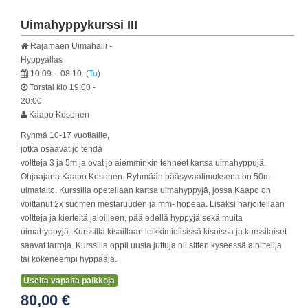
Uimahyppykurssi III
Rajamäen Uimahalli -
Hyppyallas
10.09. - 08.10.
(
To
)
Torstai
klo 19:00 -
20:00
Kaapo Kosonen
Ryhmä 10-17 vuotiaille,
jotka osaavat jo tehdä
voltteja 3 ja 5m ja ovat jo aiemminkin tehneet kartsa uimahyppujä.
Ohjaajana Kaapo Kosonen. Ryhmään pääsyvaatimuksena on 50m
uimataito. Kurssilla opetellaan kartsa uimahyppyjä, jossa Kaapo on
voittanut 2x suomen mestaruuden ja mm- hopeaa. Lisäksi harjoitellaan
voltteja ja kierteitä jaloilleen, pää edellä hyppyjä sekä muita
uimahyppyjä. Kurssilla kisaillaan leikkimielisissä kisoissa ja kurssilaiset
saavat tarroja. Kurssilla oppii uusia juttuja oli sitten kyseessä aloittelija
tai kokeneempi hyppääjä.
Useita vapaita paikkoja
80,00 €