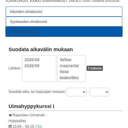
AJANKOHDAT, KAIKKI SAMANNIMISET JAKSOT OVAT SAMANTASOISIA.
Aikuisten uimakoulut
Syyskauden uimakoulut
Uimahyppykurssi
Suodata aikavälin mukaan
Lähtien
:
3 tulosta
Suodata alku- tai loppuajan mukaan:
-
Uimahyppykurssi I
Rajamäen Uimahalli -
Hyppyallas
10.09. - 08.10.
(
To
)