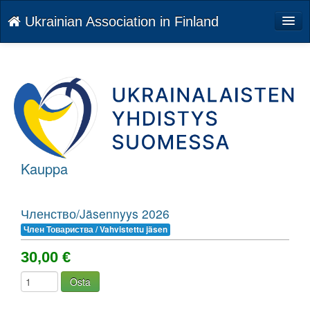
Ukrainian Association in Finland
Palvelut
Kirjaudu
Kieli: FI
Kauppa
Членство/Jäsennyys 2026
Член Товариства / Vahvistettu jäsen
30,00 €
Osta