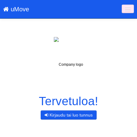
uMove
Palvelut
uMove.fi
Infot
Kirjaudu
Kieli: FI
Tervetuloa!
Kirjaudu tai luo tunnus